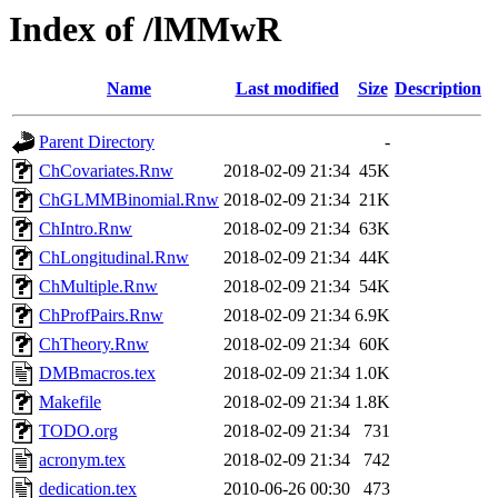
Index of /lMMwR
Name
Last modified
Size
Description
Parent Directory
-
ChCovariates.Rnw
2018-02-09 21:34
45K
ChGLMMBinomial.Rnw
2018-02-09 21:34
21K
ChIntro.Rnw
2018-02-09 21:34
63K
ChLongitudinal.Rnw
2018-02-09 21:34
44K
ChMultiple.Rnw
2018-02-09 21:34
54K
ChProfPairs.Rnw
2018-02-09 21:34
6.9K
ChTheory.Rnw
2018-02-09 21:34
60K
DMBmacros.tex
2018-02-09 21:34
1.0K
Makefile
2018-02-09 21:34
1.8K
TODO.org
2018-02-09 21:34
731
acronym.tex
2018-02-09 21:34
742
dedication.tex
2010-06-26 00:30
473