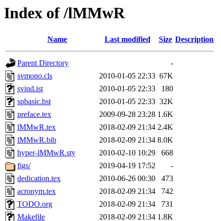
Index of /lMMwR
Name
Last modified
Size
Description
Parent Directory
-
svmono.cls
2010-01-05 22:33
67K
svind.ist
2010-01-05 22:33
180
spbasic.bst
2010-01-05 22:33
32K
preface.tex
2009-09-28 23:28
1.6K
lMMwR.tex
2018-02-09 21:34
2.4K
lMMwR.bib
2018-02-09 21:34
8.0K
hyper-lMMwR.sty
2010-02-10 10:29
668
figs/
2019-04-19 17:52
-
dedication.tex
2010-06-26 00:30
473
acronym.tex
2018-02-09 21:34
742
TODO.org
2018-02-09 21:34
731
Makefile
2018-02-09 21:34
1.8K